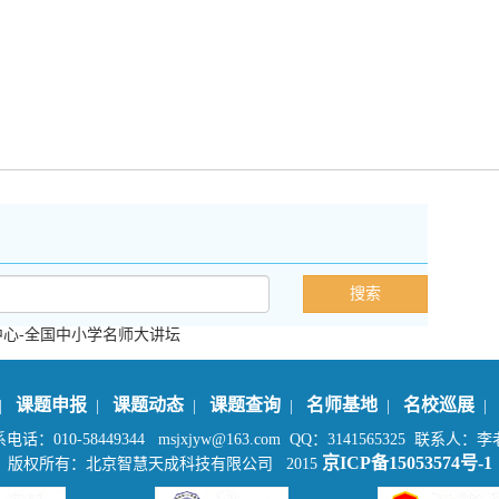
中心-全国中小学名师大讲坛
课题申报
课题动态
课题查询
名师基地
名校巡展
|
|
|
|
|
电话：010-58449344 msjxjyw@163.com QQ：3141565325
联系人：李
京ICP备15053574号-1
版权所有：北京智慧天成科技有限公司 2015