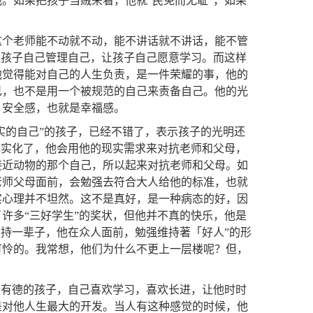
。如果把孩子当贼来看，他就“民免而无耻”，如果
这个老师能不动就不动，能不讲话就不讲话，能不管
让孩子自己管理自己，让孩子自己愿意学习。而这样
他觉得能对自己的人生负责，是一件荣耀的事，他的
己，也不是用一个被规范的自己来责备自己。他的光
、安全感，也就是幸福感。
实的自己”的孩子，已经不错了，表示孩子的光明还
现实化了，他会用他的现实需求来对抗老师和父母，
接近动物的那个自己，所以起来对抗老师和父母。如
老师父母面前，会勉强去符合大人给他的标准，也就
实心理并不坦然。这不是真好，是一种病态的好，因
许多“三好学生”的奖状，但他并不真的快乐，他是
维持一辈子，他在众人面前，勉强维持著「好人”的形
可怜的。我常想，他们为什么不更上一层楼呢？但，
真有德的孩子，自己喜欢学习，喜欢长进，让他时时
是对他人生最大的开发。当人有这种感觉的时候，他