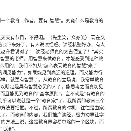
一个教育工作者，要有“智慧”。究竟什么是教育的
天天有节目，不得闲。（先生笑，众亦笑） 现在又
路谈下来好了。有人说读经班、读经私塾好办，有人
赵升君说对了：“读经老师真的太占便宜了！”其实
有智慧的老师，用智慧来做教育，才能感受到这种效
什么用的，我们不如从“怎么表现教育的智慧”来了
的洞见能力”，如果能见到高远的道理，而又能力行
那样，就更有智慧了。从教育的立场说，我常举教育
可以断定是具有智慧心灵的人了，能思考之而真切见
而且能见到教育的“基本原则”，岂不就是“有教育的
几乎可以说就是一个“教育家”了。我所谓的教育三个
的方法要把握。不过，所谓教育的时机，往往是由家
机了。而教育的内容，我们推广读经，极力劝导让学
育的方法上说，这是教育界容易忽略的一个区块，而
”的“心法”。