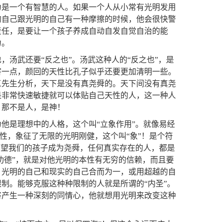
为是一个有智慧的人。如果一个人从小常有光明发用
的自己跟光明的自己有一种摩擦的时候，他会很快警
责任，是要让一个孩子养成自动自发自觉自治的能
力。
汤武还要“反之也”。汤武这种人的“反之也”，是
害一点，颜回的天性比孔子似乎还要更加清明一些。
三先生分析，天下是没有真尧舜的。天下间没有真尧
是非常快速敏捷就可以体贴自己天性的人，这一种人
，那不是人，是神！
他是理想中的人格，这个叫“立象作用”。就像易经
造性，象征了无限的光明刚健，这个叫“象”！是个符
寄望我们的孩子成为尧舜，任何真实存在的人，都是
功德”，就是对他光明的本性有无穷的信赖，而且要
、光明的自己和现实的自己合而为一，或用超越的自
制。能够克服这种种限制的人就是所谓的“内圣”。
将产生一种深刻的同情心，他就想用光明来改变这种