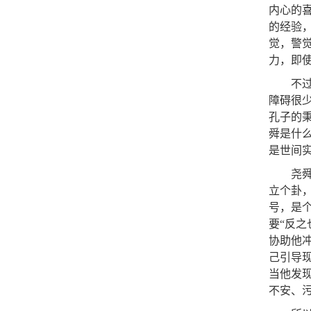
内心的
的经验
觉，警
力，即
不
障碍很
孔子的
舜是什
是世间
尧
立个卦，
号，是
要“反
协助他
己引导
当他发
不安、污