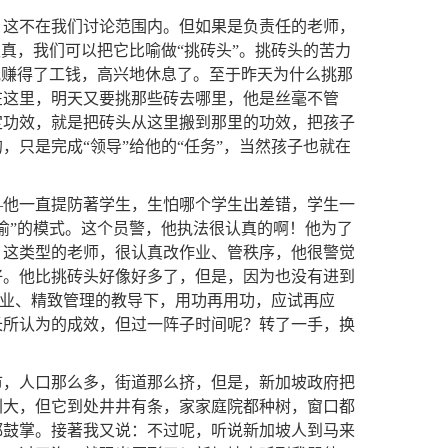
，这不在我们讨论范围内。但如果是负责任的老师，
真，我们可以把它比喻做“挑砖头”。挑砖头的苦力
他赚得了工钱，高兴地休息了。至于昨天为什么挑那
在这里，明天又要挑那些砖去哪里，他是丝毫不管
定功效，就是把砖头从这里搬到那里的功效，把孩子
只是完成“领导”给他的“任务”，当然孩子也就在
—他一直提防著学生，生怕哪个学生出差错，学生一
偷”的模式。这个员警，他执法很认真的啊！他为了
。这类型的老师，很认真改作业、管秩序，他很警觉
好。他比挑砖头好像好多了，但是，因为也没有进到
作业、精致管理的教导下，用功再用功，应试再应
长所认为的成效，但过一阵子时间呢？转了一手，换
市，人口那么多，街道那么挤，但是，新加坡政府把
圳大，但它到处井井有条，家家庭院都种树，窗口都
都鼓掌。接著我又说：不过呢，听说新加坡人到马来