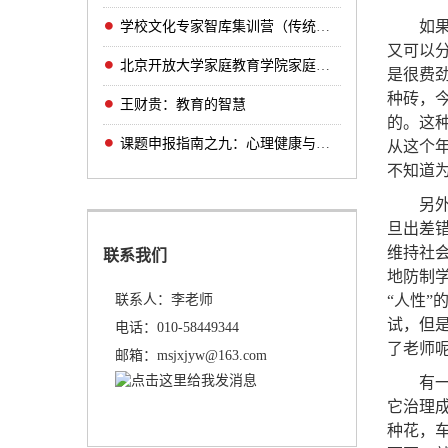
如
学校文化专家智库集训营（传统文化主题学校方
又可以
北京开放大学家庭教育学院家庭教育实验综合项
是很费
种砖，
王财贵：教育的智慧
的。这
课题申报指南之九：心理健康与卫生教育研究（
从这个
不知道
另
旦出差
维持社
联系我们
地防制
联系人：李老师
“人性
试，但
电话：010-58449344
了老师
邮箱：msjxjyw@163.com
有
它治理
种花，