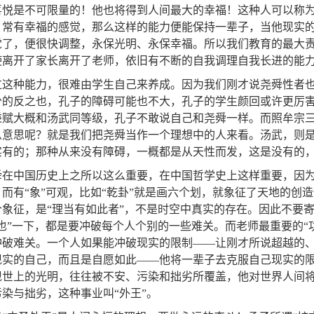
喜悦是不可限量的！他也将得到人间最大的幸福！这种人可以称
，常有幸福的感觉，那么这样的能力便能保持一辈子，当他现实
觉了，便很快调整，永保光明、永保幸福。所以我们教育的最大
使离开了家长离开了老师，依旧有不断的自我调理自我长进的能
过这种能力，很难由学生自己来养成。因为我们刚才说尧舜性者也，
少的反之也，孔子的障碍可能也不大，孔子的学生颜回或许更厉
秉赋大概和汤武同等级，孔子不敢说自己和尧舜一样。而照牟宗
么意思呢？就是我们把尧舜当作一个理想中的人来看。汤武，则
实有的；那种从来没有障碍，一概都是从天性而发，这是没有的
舜在中国历史上之所以这么重要，在中国哲学史上这样重要，因为
而有“象”可观，比如“乾卦”就是画六个划，就象征了天地的创
个象征，是“理当有如此者”，不是时空中真实的存在。因此不要
之也”一下，都是要冲破每个人个别的一些难关。而老师最重要的“
冲破难关。一个人如果能冲破现实的限制——让刚才所说超越的
现实的自己，而且是自愿如此——他将一辈子去克服自己现实的限
现世上的光明，往往被不安、污染和拙劣所覆盖，他对世界人间
染与拙劣，这种事业叫“外王”。