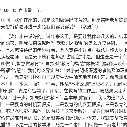
14 0:00:00 点击量：5134
丹梅问：我们在座的，都是长期做读经教育的。近来常听老师提到
今天想祈请老师进一步给我们解说解说！（众鼓掌）
生：（笑）本来说好的，过年来这里，是要让我休息几天的，结果
大问题来，叫我从何说起呢？ 就照刚才提到的怎么办读经班，一
办，有人觉得读经的老师好当，有人觉得不好当。我认为昨天晚上
是读经老师，而是天下所有老师都“占便宜”才是。但这要是一个
叫做“用智慧做教育”？直接对“教育的智慧”做概念的解释是没
来所谓“智慧”，我们可以界定为：“对于高明或深远的事物及道理
力行之，而又能很快在自己现实生命中确实地实现出来，像颜渊
基本原则，本来，面对一件事，能从“基本原则”上思考之，已经
本原则”，真是有智慧了。所以，在教育的工作上，既然愿意思考
人吗？进一步，如果能照“教育的基本原则”而行，我认为这个人
则：一是教育的时机要把握，二是教育的内容要把握，三是教育
的，不是老师能把握的，因为孩子送来受教时，或许已经错过时
有价值最高智慧的书，这是很容易把握到的。今天，我就专从教
注重的，不是一般的教学法，乃是一个老师“如何做一个好老师