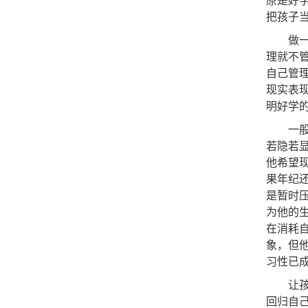
原是好
把孩子
做
理就不
自己管
现实表
明好学
一
若隐若
他希望
果年纪
是暂时
为他的
在消耗
象，但
习性已
让
回归自