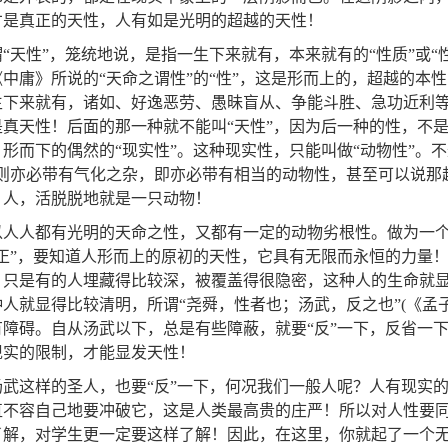
才是真正的天性，人有如是光明的超越的天性！
谓“天性”，笼统地说，是指一生下来就有，本来就有的“性质”或
中庸》所说的“天命之谓性”的“性”，这是形而上的，超越的本
生下来就有，诸如、好逸恶劳、愚昧盲从、争能斗胜、急功近利等
是真天性！后面的那一种就不能叫“天性”，因为后一种的性，不
形而下的偶然的“现实性”。这种现实性，只能叫做“动物性”。
，则亦必带有气化之杂，即亦必带有相当的动物性，甚至可以说那
，人，活脱脱地就是一只动物！
以人人都有光明的天命之性，又都有一定的动物劣根性。做为一个
胜正”，要知道人形而上的原初的天性，它具有无限而永恒的力量
。只是有的人埋藏得比较深，被覆盖得很隐密，这种人的生命就
种人就显得比较清明，所谓“尧舜，性者也；汤武，反之也”(《
有障碍。自从汤武以下，总是有些障蔽，就要“反”一下，反省一
现实的限制，才能显发天性！
汤武这样的圣人，也要“反”一下，何况我们一般人呢？人有现实
直不容自己地要冲破它，这是人类最高贵的庄严！所以对人性要
了解，对学生更一定要这样了解！因此，在这里，你就起了一个