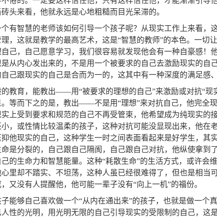
学不倦的。一定要这样信任他，只有这样信任他，才能渐渐引导他
当砖头来看，他就永远是心地粗糙而目光呆滞的。
一个有智慧的老师该如何引导一个孩子呢？从现实工作上来看，
管理，这就是教学的最高艺术，这是“智慧的教师”的本色。一切
理自己，自己愿意学习，我们很容易就发现他会有一种自豪感！
现是从内心发出来的，不是用一个被要求的自己去激励现实的自
的自己跟现实的自己是合而为一的，这其中有一种深度的满足感
般的教育，能教出——用“被要求的理想的自己”来激励或对抗“现
显。等而下之的是，教出——不是用“理想”来对抗自己，他完全
现实上受到要求和规范的自己不再受管束，他希望成为纯现实的
还小，或性情比较温柔的孩子，这种对抗可能没显现出来，他在
压抑他现实的自己，这种学生一时之间表面看起来是好学生，其
生命是分裂的，自己跟自己隔阂，自己跟自己对抗，他纵使拿到了
自己的生命力和智慧能量。这种“耗散生命”的生活方式，或许会
他心里却不踏实、不坦荡，这种人虽已经很难得了，但也是相当
成，又没有人提醒他，他可能一辈子没有“向上一机”的福份。
孩子能够自己喜欢做一个“从内在通出来”的孩子，也就是做一个
己人性的光明，用光明无限的自己引导现实的受限制的自己，这