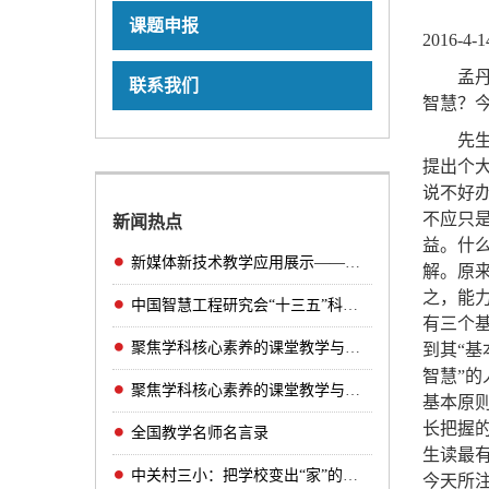
课题申报
2016-4-
孟
联系我们
智慧？
先
提出个
说不好
不应只
新闻热点
益。什么
新媒体新技术教学应用展示——互动课堂精品课
解。原
之，能
中国智慧工程研究会“十三五”科研规划课题管
有三个
聚焦学科核心素养的课堂教学与研课磨课（小学
到其“基
智慧”的
聚焦学科核心素养的课堂教学与研课磨课（初中
基本原
长把握
全国教学名师名言录
生读最
中关村三小：把学校变出“家”的味道！
今天所