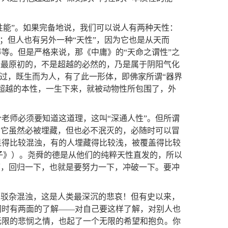
“性能”。如果完备地说，我们可以说人有两种天性：
性；但人也有另外一种“天性”，因为它也是从天而
等。但是严格来说，那《中庸》的“天命之谓性”之
是最原初的，不是超越的必然的，乃是属于阴阳气化
不过，既生而为人，有了此一形体，即佛家所谓“器界
超越的本性，一生下来，就被动物性所包围了，外
老师必须要知道这道理，这叫“深通人性”。但所谓
！它虽然必被埋藏，但也必不泯灭的，必随时可以冒
显得比较混浊，有的人埋藏得比较浅，被覆盖得比较
孟子》）。尧舜的德是从他们的纯粹天性直发的，所以
下，回归一下，也就是要努力一下，冲破一下。要冲
的驳杂混浊，这是人类最深沉的悲哀！但有史以来，
同时有两面的了解——对自己要这样了解，对别人也
无限的悲悯之情，也起了一个无限的希望和抱负。你