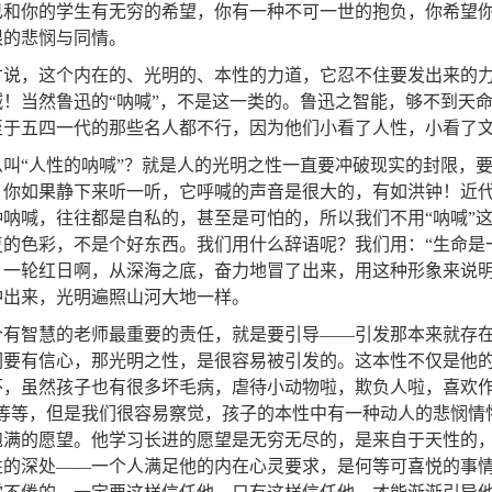
己和你的学生有无穷的希望，你有一种不可一世的抱负，你希望
限的悲悯与同情。
才说，这个内在的、光明的、本性的力道，它忍不住要发出来的力
喊！当然鲁迅的“呐喊”，不是这一类的。鲁迅之智能，够不到天
至于五四一代的那些名人都不行，因为他们小看了人性，小看了
么叫“人性的呐喊”？就是人的光明之性一直要冲破现实的封限，要
。你如果静下来听一听，它呼喊的声音是很大的，有如洪钟！近
种呐喊，往往都是自私的，甚至是可怕的，所以我们不用“呐喊”
复的色彩，不是个好东西。我们用什么辞语呢？我们用：“生命是
，一轮红日啊，从深海之底，奋力地冒了出来，用这种形象来说
冲出来，光明遍照山河大地一样。
个有智慧的老师最重要的责任，就是要引导——引发那本来就存
们要有信心，那光明之性，是很容易被引发的。这本性不仅是他的
怀，虽然孩子也有很多坏毛病，虐待小动物啦，欺负人啦，喜欢作
，等等，但是我们很容易察觉，孩子的本性中有一种动人的悲悯情怀
饱满的愿望。他学习长进的愿望是无穷无尽的，是来自于天性的，
性的深处——一个人满足他的内在心灵要求，是何等可喜悦的事