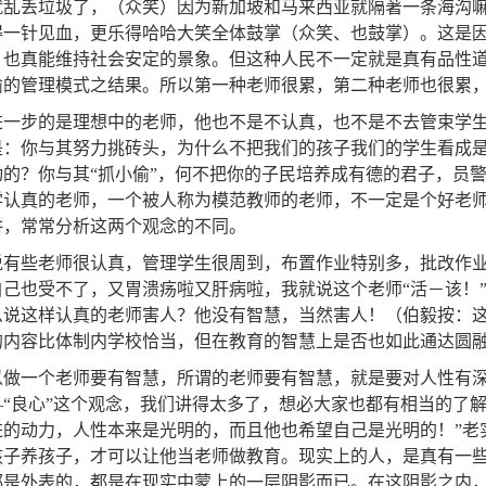
就乱丢垃圾了，（众笑）因为新加坡和马来西亚就隔著一条海沟
得一针见血，更乐得哈哈大笑全体鼓掌（众笑、也鼓掌）。这是
，也真能维持社会安定的景象。但这种人民不一定就是真有品性
偷的管理模式之结果。所以第一种老师很累，第二种老师也很累
进一步的是理想中的老师，他也不是不认真，也不是不去管束学
是：你与其努力挑砖头，为什么不把我们的孩子我们的学生看成
动的？你与其“抓小偷”，何不把你的子民培养成有德的君子，员
学认真的老师，一个被人称为模范教师的老师，不一定是个好老师。
讲，常常分析这两个观念的不同。
说有些老师很认真，管理学生很周到，布置作业特别多，批改作
自己也受不了，又胃溃疡啦又肝病啦，我就说这个老师“活－该！
么说这样认真的老师害人？他没有智慧，当然害人！（伯毅按：
的内容比体制内学校恰当，但在教育的智慧上是否也如此通达
以做一个老师要有智慧，所谓的老师要有智慧，就是要对人性有
—“良心”这个观念，我们讲得太多了，想必大家也都有相当的了
进的动力，人性本来是光明的，而且他也希望自己是光明的！”老
孩子养孩子，才可以让他当老师做教育。现实上的人，是真有一
都是外表的，都是在现实中蒙上的一层阴影而已。在这阴影之内