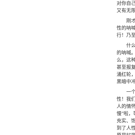
对你自
又有无
刚
性的呐
行！乃
什
的呐喊
么，这
甚至报
涌红轮
黑暗中
一
性！我
人的情
慢”啦
充实、
到了人