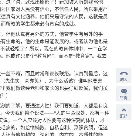
嘛，过了沟，就现出原形了！新加坡人听到我骂他
因为国家对人民没有信心，不信任人民，所以采用严
道德真有文化涵养，他们只是守法的人民，这就是员
，而所教的学生都未必有真实的成就。
生，但他认真有另外的方式，他管学生有另外的手
是有生命的，他的生命是能发展的，或者认为他也是
警不就轻松了？所以，现在的教育体制中，一个在学
他或许只是个“教育匠”，而不是“教育家”。我去
业一丝不苟，而且时常和家长联络。认真到最后，这
”（先生笑，众亦笑），为什么活该？谁叫他要害
这里我们做读经老师和家长的也要仔细反省，我们虽
圆融？）
深刻的了解，要通达人性！我们要知道，人都是有良
解。今天我们换个说法——“人的生命深处，都有一种
实说，一个人应该对人性要有这种深刻的体认，才
些毛病的，如怠惰懒散、自私自利、浮躁贪顽，但这
，人还有他超越的、深刻的、内在的、本质性的能