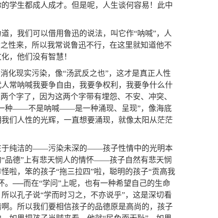
你的学生都成人成才。但是呢，人生谈何容易！此中
道，我们可以借用鲁迅的说法，叫它作“呐喊”，人
命之性来，所以我常说鲁迅不行，在这里就知道他不
文化，他们没有智慧！
消化现实污染，像“汤武反之也”，这才是真正人性
代人常呐喊我要争自由，我要争权利，我要争什么什
这两个字了，因为这两个字带有埋怨、不安、冲突、
一种——不是呐喊——是一种涌现、呈现”，像海底
明我们人性的光辉，一直想要涌现，就像太阳从茫茫
在于纯洁的——污染未深的——孩子性情中的光明本
“品德”上有悲天悯人的情怀——孩子自然有悲天悯
怪啦，笨的孩子“拖三拉四”啦，聪明的孩子“贡高我
。──而在“学问”上呢，也有一种希望自己的生命
所以孔子说“学而时习之，不亦说乎”，这是深切看
情啊。所以我们要相信孩子的品德原是高尚的，孩子