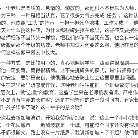
果一个老师是恶质的、怠惰的、懒散的，那他根本不足以为人师
分为三种：一种是相当认真，花了很多力气去完成“任务”，这种认
劲的，他依照“工头”的指示，一担一担死命地挑，工作完成了，
今天为什么挑这种砖，为什么那些砖要摆在那里，这些砖又要摆
种老师把孩子当砖头一样挑，把我们的孩子当死东西，也会有一
年级搬到那个年级的功效，老师不知道为何要这么搬，他所在意的，
为何这样被搬来搬去中长大。
外一种方式，是比较用心的，真心地照顾学生，照顾得很周到—
错他一定要管，管得很精到。这不是挑砖头的模式，是“员警抓小
会的安定，要除暴安良，他很细心地去防止社会这里那里出问题
学生在这里那里疏忽或作怪，这种老师往往能把一个班级管得很
”的层次上，做“启发”的教育，这些学生只在老师按表操课、严格
是不是真有生命的长进呢？还是在他管理的这一段时间内，有家
呢？孩子毕业了呢？这一辈子的意义呢？
一次我去新加坡演讲，开始我赞扬新加坡，说：这么一个小小城
成一个花园城市——新加坡就是一个城，可能整个国家还没有深
车子都很斯文，路上没有一片纸屑，我说新加坡人了不起！他们