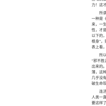
力！这
所
一种是《
来，一
性，才
以下的，
根身”
表上看
所
“邪不
出来的
薄，这
几乎没
破生命
连
人类一
要这样