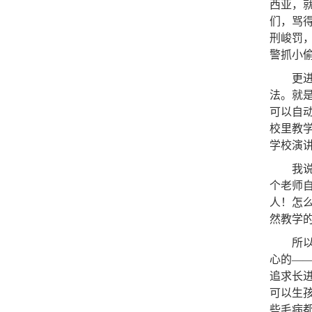
西亚，
们，骂
刑峻罚
警抓小
更
法。就
可以自
校里教
学校演
我
个老师
人！怎
然教学
所
心的—
追求长
可以生
些毛病