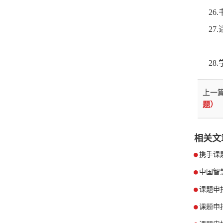
26
2
2
上一
题）
相关文
携手课
中国智
课题申
课题申