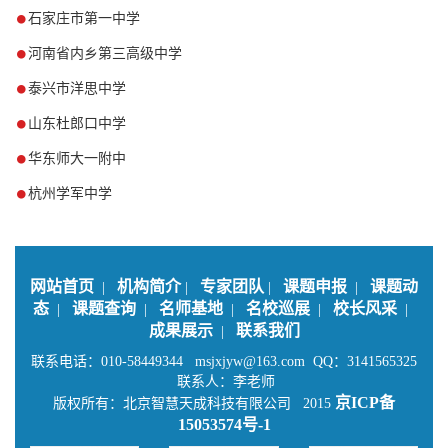
石家庄市第一中学
河南省内乡第三高级中学
泰兴市洋思中学
山东杜郎口中学
华东师大一附中
杭州学军中学
网站首页
机构简介
专家团队
课题申报
课题动
|
|
|
|
态
课题查询
名师基地
名校巡展
校长风采
|
|
|
|
|
成果展示
联系我们
|
联系电话：010-58449344 msjxjyw@163.com QQ：3141565325
联系人：李老师
京ICP备
版权所有：北京智慧天成科技有限公司 2015
15053574号-1