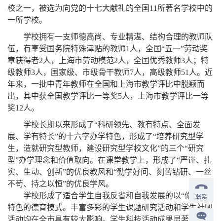
校之一，被选为向党的十七大献礼的全国11所著名学校中的
一所学校。
学校拥有一支师德高尚、专业精湛、结构合理的教师队
伍，有享受国务院特殊津贴的教师1人，全国“五一”劳动奖
章获得者2人，上海市劳动模范2人，全国优秀教师3人；特
级教师3人，国家级、市级骨干教师7人，高级教师51人。近
年来，一批中青年教师在全国和上海市教学评比中脱颖而
出，其中获全国教学评比一等奖5人，上海市教学评比一等
奖12人。
学校长期以来形成了“科研领先、教有特点、全面发
展、学有特长”的十六字办学特色，形成了“培养研究型学
生，造就研究型教师，建设研究型学校文化”的三个“研究
型”办学理念和价值取向。在课堂教学上，形成了“严谨、扎
实、生动、创新”的优良教风和“勤学好问、刻苦钻研、一丝
不苟、持之以恒”的优良学风。
学校形成了适合学生自我反省和自我发展的以“修身”为
特色的德育模式。丰富多彩的学生课题研究活动和学生社团
活动均在全市具有较大影响。学生科技活动成果显著，头脑