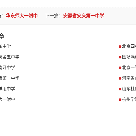
篇：
华东师大一附中
下一篇：
安徽省安庆第一中学
章
东中学
北京四
坊第五中学
围场满
南开中学
北京一
市第一中学
河南省
洋思中学
山东杜
大一附中
杭州学