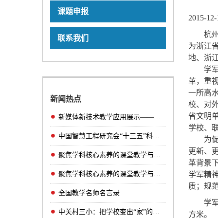
课题申报
2015-12
杭州
联系我们
为浙江
地、浙
学军中
革，重
一所高
新闻热点
校、对
省文明
新媒体新技术教学应用展示——互动课堂精品课
学校、
中国智慧工程研究会“十三五”科研规划课题管
为促使
更新、更
聚焦学科核心素养的课堂教学与研课磨课（小学
革背景
聚焦学科核心素养的课堂教学与研课磨课（初中
学军精
质；规
全国教学名师名言录
学军
中关村三小：把学校变出“家”的味道！
方米。