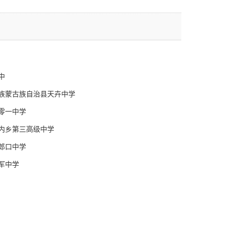
中
族蒙古族自治县天卉中学
零一中学
内乡第三高级中学
郎口中学
军中学