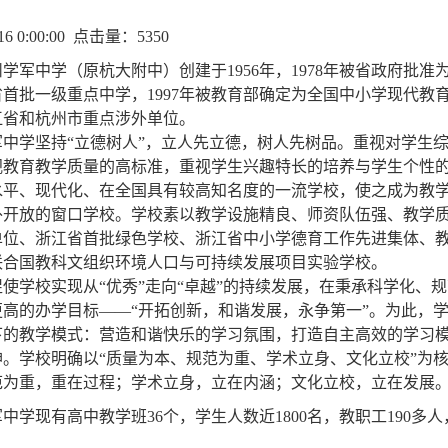
-16 0:00:00 点击量：5350
学军中学（原杭大附中）创建于1956年，1978年被省政府批准
省首批一级重点中学，1997年被教育部确定为全国中小学现代教
江省和杭州市重点涉外单位。
学坚持“立德树人”，立人先立德，树人先树品。重视对学生综
视教育教学质量的高标准，重视学生兴趣特长的培养与学生个性
水平、现代化、在全国具有较高知名度的一流学校，使之成为教
外开放的窗口学校。学校素以教学设施精良、师资队伍强、教学
单位、浙江省首批绿色学校、浙江省中小学德育工作先进集体、
联合国教科文组织环境人口与可持续发展项目实验学校。
学校实现从“优秀”走向“卓越”的持续发展，在秉承科学化、
高的办学目标——“开拓创新，和谐发展，永争第一”。为此，学
下的教学模式：营造和谐快乐的学习氛围，打造自主高效的学习模
神。学校明确以“质量为本、规范为重、学术立身、文化立校”为
范为重，重在过程；学术立身，立在内涵；文化立校，立在发展
中学现有高中教学班36个，学生人数近1800名，教职工190多人，