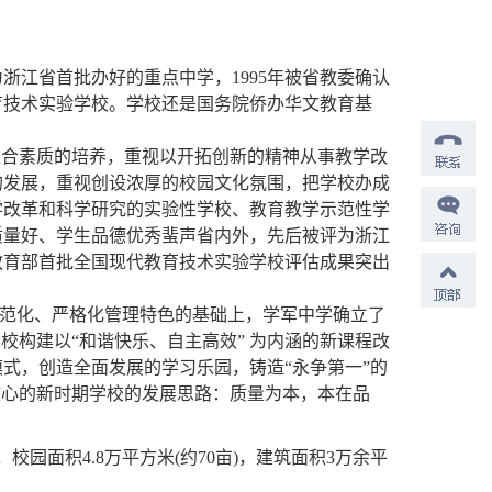
为浙江省首批办好的重点中学，1995年被省教委确认
育技术实验学校。学校还是国务院侨办华文教育基
合素质的培养，重视以开拓创新的精神从事教学改
的发展，重视创设浓厚的校园文化氛围，把学校办成
学改革和科学研究的实验性学校、教育教学示范性学
质量好、学生品德优秀蜚声省内外，先后被评为浙江
教育部首批全国现代教育技术实验学校评估成果突出
规范化、严格化管理特色的基础上，学军中学确立了
校构建以“和谐快乐、自主高效” 为内涵的新课程改
式，创造全面发展的学习乐园，铸造“永争第一”的
核心的新时期学校的发展思路：质量为本，本在品
。
校园面积4.8万平方米(约70亩)，建筑面积3万余平